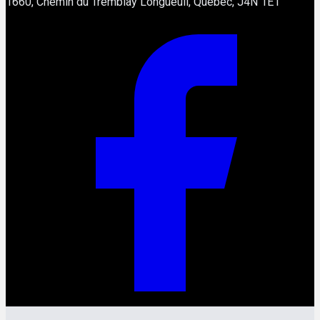
1660, Chemin du Tremblay Longueuil, Québec, J4N 1E1