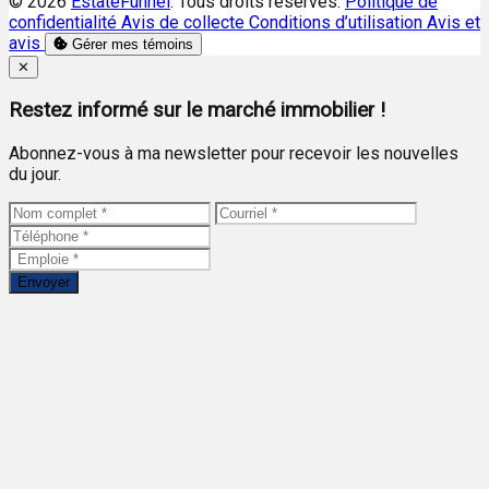
© 2026
EstateFunnel
. Tous droits réservés.
Politique de
confidentialité
Avis de collecte
Conditions d’utilisation
Avis et
avis
Gérer mes témoins
Close
✕
Restez informé sur le marché immobilier !
Abonnez-vous à ma newsletter pour recevoir les nouvelles
du jour.
Envoyer