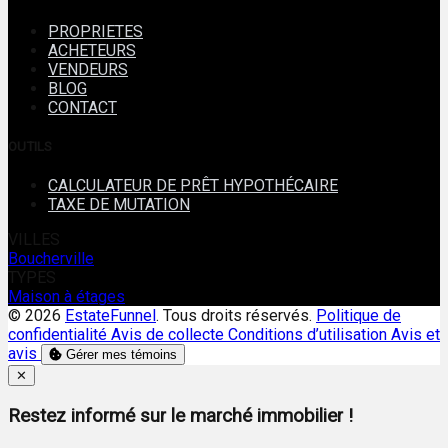
PROPRIETES
ACHETEURS
VENDEURS
BLOG
CONTACT
OUTILS
CALCULATEUR DE PRÊT HYPOTHÉCAIRE
TAXE DE MUTATION
VILLES
Boucherville
TYPES
Maison à étages
© 2026
EstateFunnel
. Tous droits réservés.
Politique de
confidentialité
Avis de collecte
Conditions d’utilisation
Avis et
avis
Gérer mes témoins
Close
✕
Restez informé sur le marché immobilier !