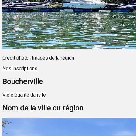
Crédit photo : Images de la région
Nos inscriptions
Boucherville
Leaflet
| ©
OpenStreetMap
contributors ©
CARTO
Vie élégante dans le
+
Nom de la ville ou région
−