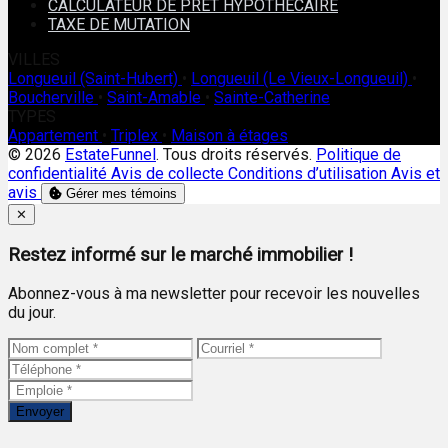
CALCULATEUR DE PRÊT HYPOTHÉCAIRE
TAXE DE MUTATION
VILLES
Longueuil (Saint-Hubert)
•
Longueuil (Le Vieux-Longueuil)
•
Boucherville
•
Saint-Amable
•
Sainte-Catherine
TYPES
Appartement
•
Triplex
•
Maison à étages
© 2026
EstateFunnel
. Tous droits réservés.
Politique de
confidentialité
Avis de collecte
Conditions d’utilisation
Avis et
avis
Gérer mes témoins
Close
✕
Restez informé sur le marché immobilier !
Abonnez-vous à ma newsletter pour recevoir les nouvelles
du jour.
Envoyer