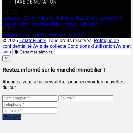
TAXE DE MUTATION
VILLES
Longueuil (Saint-Hubert)
•
Longueuil (Le Vieux-Longueuil)
•
Boucherville
•
Saint-Amable
•
Sainte-Catherine
TYPES
Appartement
•
Triplex
•
Maison à étages
© 2026
EstateFunnel
. Tous droits réservés.
Politique de
confidentialité
Avis de collecte
Conditions d’utilisation
Avis et
avis
Gérer mes témoins
Close
✕
Restez informé sur le marché immobilier !
Abonnez-vous à ma newsletter pour recevoir les nouvelles
du jour.
Envoyer